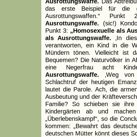
Ausrottungswaffe.
Das Abtreibu
das erste Beispiel für die 
Ausrottungswaffen.“ Punk
Ausrottungswaffe.
(sic!) Kondo
Punkt 3:
„Homosexuelle als Aus
als Ausrottungswaffe.
‚In dies
verantworten, ein Kind in die W
Mündern tönen. Vielleicht ist 
Bequemen? Die Naturvölker in A
eine Negerfrau acht Ki
Ausrottungswaffe.
‚Weg von K
Schlachtruf der heutigen Emanze
lautet die Parole. Ach, die arme
Ausbeutung und der Kräfteverschle
Familie? So schieben sie ihre
Kindergärten ab und machen
„Überlebenskampf“, so die Conclu
kommen: „Bewahrt das deutsche
deutschen Mütter könnt dieses S