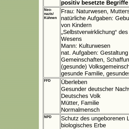
positiv besetzte Begriffe
Neo-
Frau: Naturwesen, Mutters
nazis/
natürliche Aufgaben: Gebu
Kühnen
von Kindern
„Selbstverwirklichung“ des
Wesens
Mann: Kulturwesen
nat. Aufgaben: Gestaltung 
Gemeinschaften, Schaffun
(gesunde) Volksgemeinsch
gesunde Familie, gesunde
FFD
Überleben
Gesunder deutscher Nac
Deutsches Volk
Mütter, Familie
Normalmensch
NPD
Schutz des ungeborenen 
biologisches Erbe