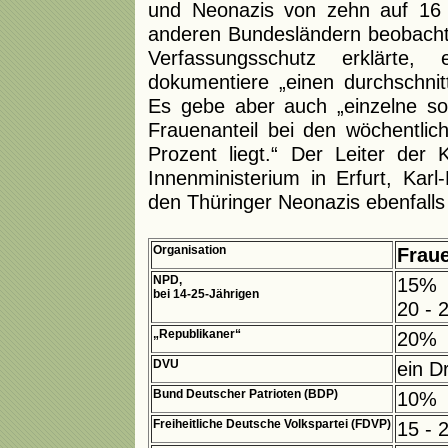
und Neonazis von zehn auf 16 P
anderen Bundesländern beobacht
Verfassungsschutz erklärte,
dokumentiere „einen durchschnitt
Es gebe aber auch „einzelne s
Frauenanteil bei den wöchentlic
Prozent liegt.“ Der Leiter der K
Innenministerium in Erfurt, Karl
den Thüringer Neonazis ebenfalls 
Organisation
Fraue
NPD,
15%
bei 14-25-Jährigen
20 - 
„Republikaner“
20%
DVU
ein D
Bund Deutscher Patrioten (BDP)
10%
Freiheitliche Deutsche Volkspartei (FDVP)
15 - 