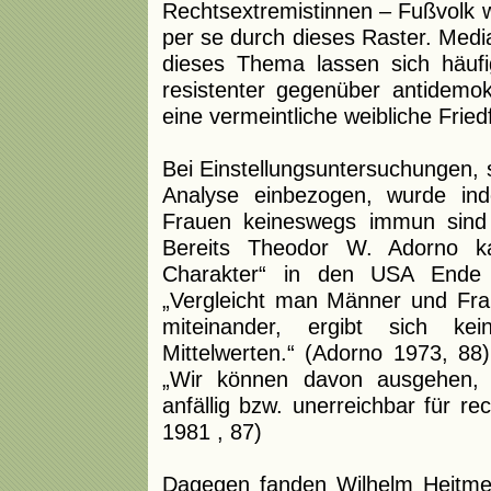
Rechtsextremistinnen – Fußvolk w
per se durch dieses Raster. Medi
dieses Thema lassen sich häuf
resistenter gegenüber antidemokr
eine vermeintliche weibliche Friedf
Bei Einstellungsuntersuchungen, s
Analyse einbezogen, wurde ind
Frauen keineswegs immun sind
Bereits Theodor W. Adorno ka
Charakter“ in den USA Ende 
„Vergleicht man Männer und Fra
miteinander, ergibt sich ke
Mittelwerten.“ (Adorno 1973, 88
„Wir können davon ausgehen,
anfällig bzw. unerreichbar für r
1981 , 87)
Dagegen fanden Wilhelm Heitmey