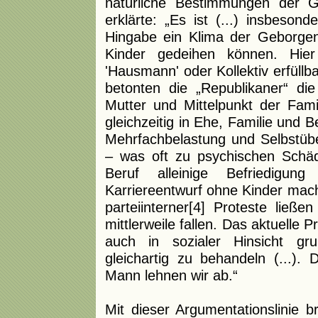
natürliche Bestimmungen der Ge
erklärte: „Es ist (...) insbes
Hingabe ein Klima der Geborgen
Kinder gedeihen können. Hie
'Hausmann' oder Kollektiv erfüll
betonten die „Republikaner“ die
Mutter und Mittelpunkt der Fami
gleichzeitig in Ehe, Familie und B
Mehrfachbelastung und Selbstüber
– was oft zu psychischen Schäd
Beruf alleinige Befriedigung
Karriereentwurf ohne Kinder mach
parteiinterner[4] Proteste ließe
mittlerweile fallen. Das aktuelle P
auch in sozialer Hinsicht grun
gleichartig zu behandeln (...).
Mann lehnen wir ab.“
Mit dieser Argumentationslinie br