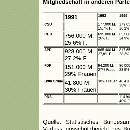
Mitgliedschaft in anderen Part
1991
1993
1995
CSU
177.000 M.
179.65
15,7% F.
16,2% 
CDU
756.000 M.
695.000 M.
657.60
26% F.
24,9% 
25,6% F.
SPD
928.000 M.
865.400 M.
817.65
27,8% F.
28,3% 
27,2% F.
FDP
151.000 M.
94.200 M.
80.000
27% Frauen
23,9% 
29% Frauen
B90/ Grüne
41.800 M.
30% Frauen
46.410
38% F
30% Frauen
PDS
114.94
40% F
Quelle: Statistisches Bundes
Verfassungsschutzbericht des Bu