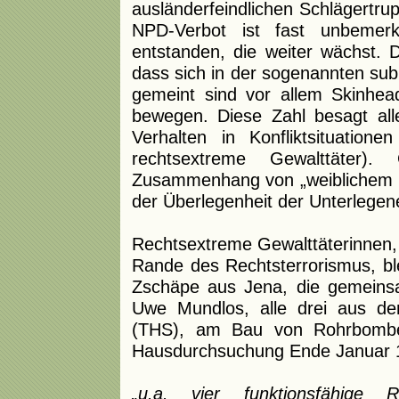
ausländerfeindlichen Schlägertru
NPD-Verbot ist fast unbemerkt
entstanden, die weiter wächst. 
dass sich in der sogenannten sub
gemeint sind vor allem Skinhea
bewegen. Diese Zahl besagt alle
Verhalten in Konfliktsituation
rechtsextreme Gewalttäter)
Zusammenhang von „weiblichem Re
der Überlegenheit der Unterlegene
Rechtsextreme Gewalttäterinnen,
Rande des Rechtsterrorismus, ble
Zschäpe aus Jena, die gemein
Uwe Mundlos, alle drei aus d
(THS), am Bau von Rohrbomben 
Hausdurchsuchung Ende Januar 199
„u.a. vier funktionsfähige