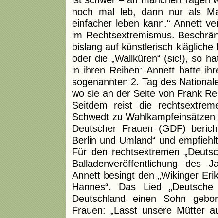
noch mal leb, dann nur als M
einfacher leben kann.“ Annett ve
im Rechtsextremismus. Beschränk
bislang auf künstlerisch kläglich
oder die „Wallküren“ (sic!), so h
in ihren Reihen: Annett hatte ihr
sogenannten 2. Tag des Nationale
wo sie an der Seite von Frank R
Seitdem reist die rechtsextre
Schwedt zu Wahlkampfeinsätzen q
Deutscher Frauen (GDF) berichte
Berlin und Umland“ und empfiehlt
Für den rechtsextremen „Deutsch
Balladenveröffentlichung des J
Annett besingt den „Wikinger Eri
Hannes“. Das Lied „Deutsche 
Deutschland einen Sohn gebore
Frauen: „Lasst unsere Mütter au