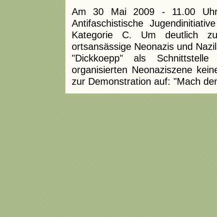
Am 30 Mai 2009 - 11.00 Uhr,
Antifaschistische Jugendinitia
Kategorie C. Um deutlich z
ortsansässige Neonazis und Nazil
"Dickkoepp" als Schnittstell
organisierten Neonaziszene keine
zur Demonstration auf: "Mach den