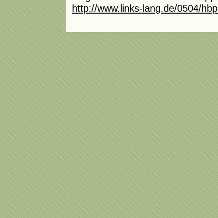
http://www.links-lang.de/0504/hbp